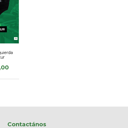
quierda
tur
,00
Contactános