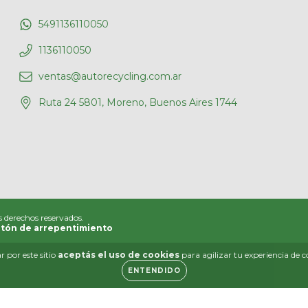
5491136110050
1136110050
ventas@autorecycling.com.ar
Ruta 24 5801, Moreno, Buenos Aires 1744
s derechos reservados.
tón de arrepentimiento
 por este sitio
aceptás el uso de cookies
para agilizar tu experiencia de 
ENTENDIDO