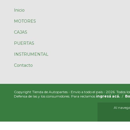
Inicio
MOTORES
CAJAS
PUERTAS
INSTRUMENTAL
Contacto
Copyright Tienda de Autopartes - Envío a todo el país - 2026. Todos lo
Defensa de las y los consumidores. Para reclamos
ingresá acá.
/
Bo
Al navegar