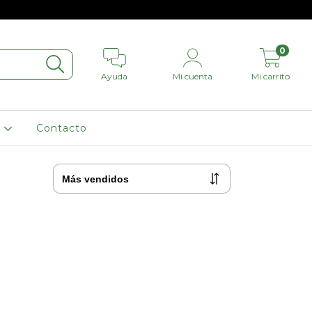
0
Ayuda
Mi cuenta
Mi carrito
L
Contacto