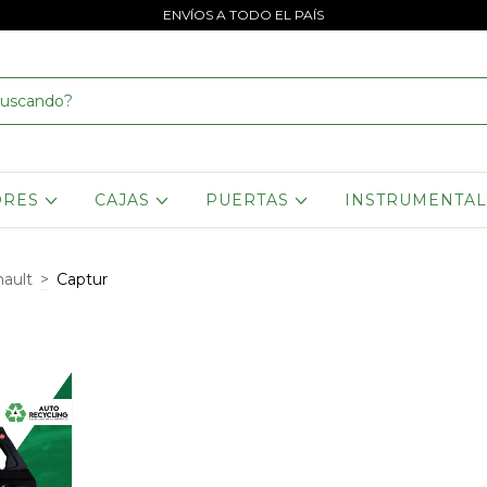
ENVÍOS A TODO EL PAÍS
ORES
CAJAS
PUERTAS
INSTRUMENTA
ault
>
Captur