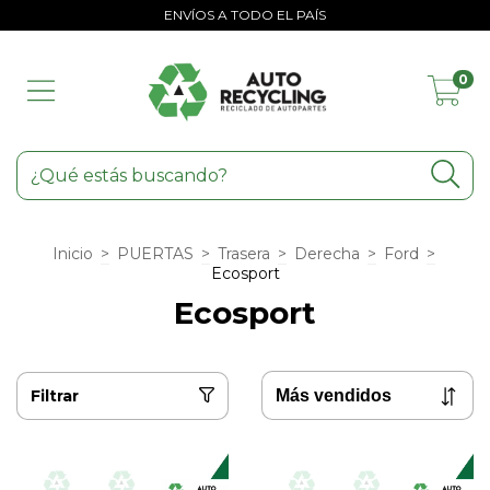
ENVÍOS A TODO EL PAÍS
0
Inicio
>
PUERTAS
>
Trasera
>
Derecha
>
Ford
>
Ecosport
Ecosport
Filtrar