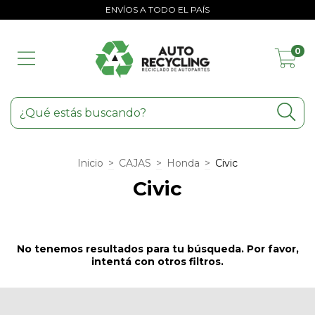
ENVÍOS A TODO EL PAÍS
0
Inicio
>
CAJAS
>
Honda
>
Civic
Civic
No tenemos resultados para tu búsqueda. Por favor,
intentá con otros filtros.