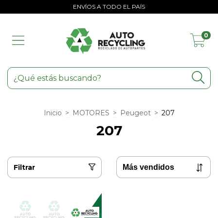
ENVÍOS A TODO EL PAÍS
0
Inicio
>
MOTORES
>
Peugeot
>
207
207
Filtrar