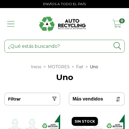
ENVÍOS A TODO EL PAÍS
0
Inicio
>
MOTORES
>
Fiat
>
Uno
Uno
Filtrar
SIN STOCK