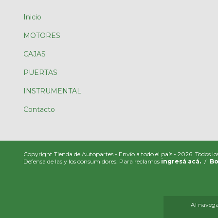
Inicio
MOTORES
CAJAS
PUERTAS
INSTRUMENTAL
Contacto
Copyright Tienda de Autopartes - Envío a todo el país - 2026. Todos lo
Defensa de las y los consumidores. Para reclamos
ingresá acá.
/
Bo
Al navegar