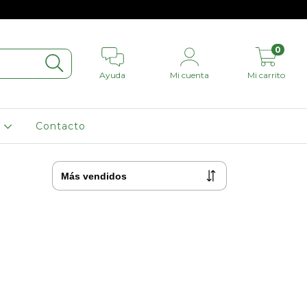
0
Ayuda
Mi cuenta
Mi carrito
L
Contacto