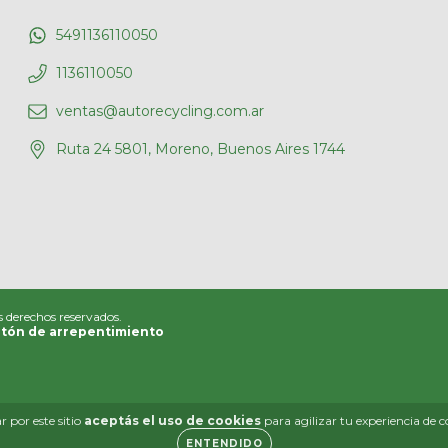
5491136110050
1136110050
ventas@autorecycling.com.ar
Ruta 24 5801, Moreno, Buenos Aires 1744
s derechos reservados.
tón de arrepentimiento
 por este sitio
aceptás el uso de cookies
para agilizar tu experiencia de 
ENTENDIDO