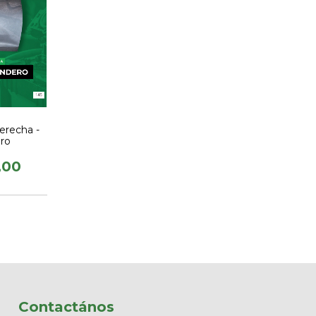
erecha -
ro
,00
Contactános