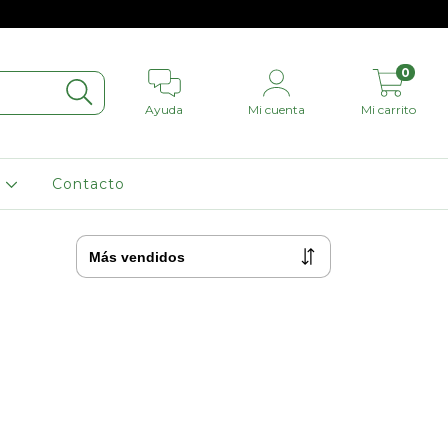
0
Ayuda
Mi cuenta
Mi carrito
L
Contacto