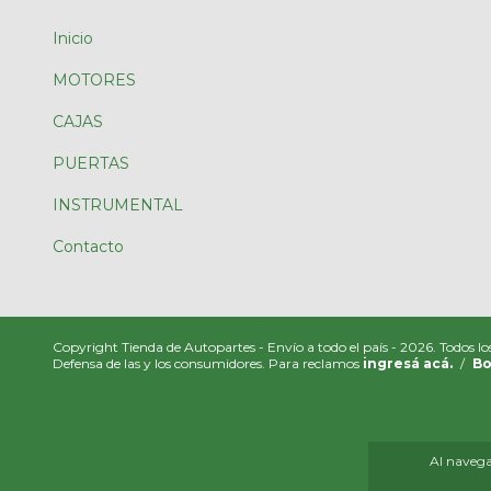
Inicio
MOTORES
CAJAS
PUERTAS
INSTRUMENTAL
Contacto
Copyright Tienda de Autopartes - Envío a todo el país - 2026. Todos lo
Defensa de las y los consumidores. Para reclamos
ingresá acá.
/
Bo
Al navegar