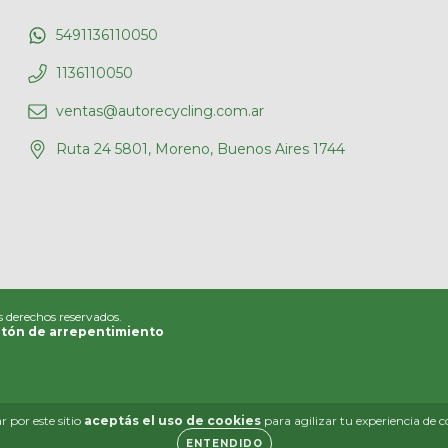
5491136110050
1136110050
ventas@autorecycling.com.ar
Ruta 24 5801, Moreno, Buenos Aires 1744
s derechos reservados.
tón de arrepentimiento
 por este sitio
aceptás el uso de cookies
para agilizar tu experiencia de 
ENTENDIDO