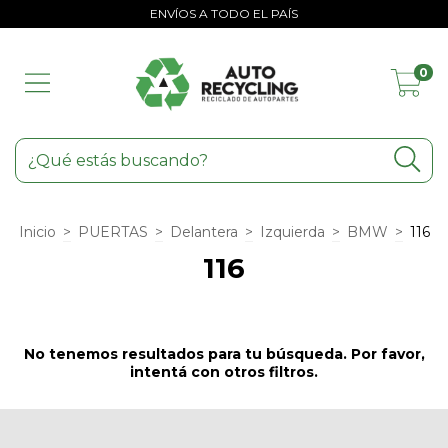
ENVÍOS A TODO EL PAÍS
0
Inicio
>
PUERTAS
>
Delantera
>
Izquierda
>
BMW
>
116
116
No tenemos resultados para tu búsqueda. Por favor,
intentá con otros filtros.