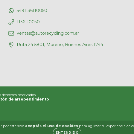
5491136110050
1136110050
ventas@autorecycling.com.ar
Ruta 24 5801, Moreno, Buenos Aires 1744
s derechos reservados.
tón de arrepentimiento
 por este sitio
aceptás el uso de cookies
para agilizar tu experiencia de 
ENTENDIDO