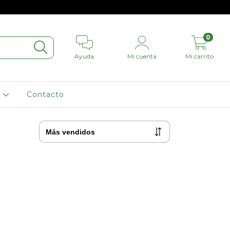
0
Ayuda
Mi cuenta
Mi carrito
L
Contacto