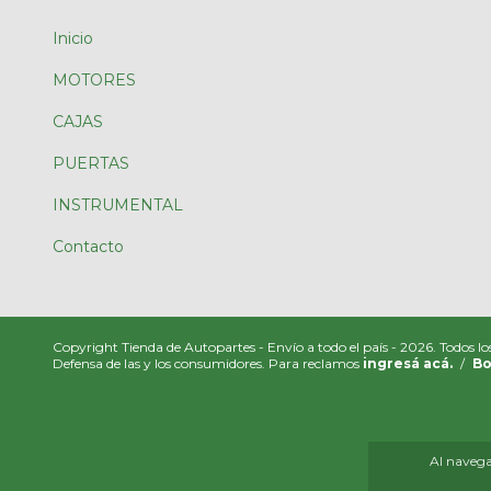
Inicio
MOTORES
CAJAS
PUERTAS
INSTRUMENTAL
Contacto
Copyright Tienda de Autopartes - Envío a todo el país - 2026. Todos lo
Defensa de las y los consumidores. Para reclamos
ingresá acá.
/
Bo
Al navegar