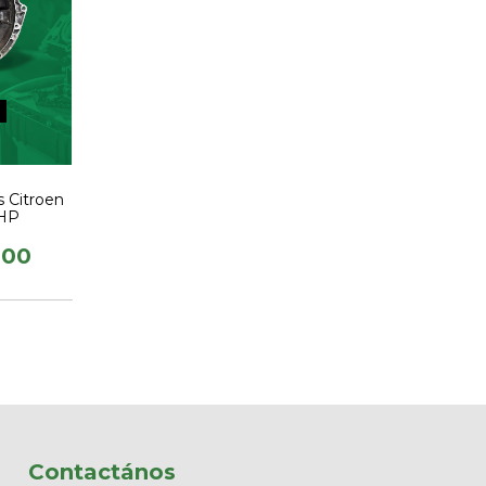
s Citroen
THP
,00
Contactános