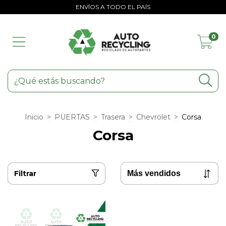
ENVÍOS A TODO EL PAÍS
0
Inicio
>
PUERTAS
>
Trasera
>
Chevrolet
>
Corsa
Corsa
Filtrar