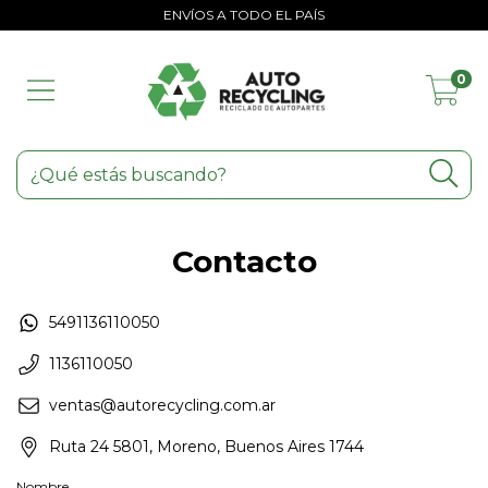
ENVÍOS A TODO EL PAÍS
0
Contacto
5491136110050
1136110050
ventas@autorecycling.com.ar
Ruta 24 5801, Moreno, Buenos Aires 1744
Nombre