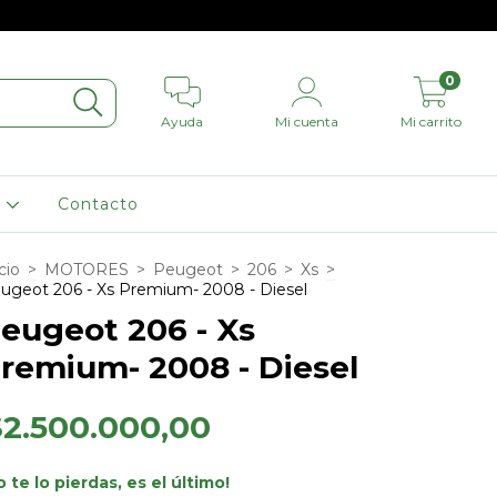
0
Ayuda
Mi cuenta
Mi carrito
L
Contacto
cio
>
MOTORES
>
Peugeot
>
206
>
Xs
>
ugeot 206 - Xs Premium- 2008 - Diesel
eugeot 206 - Xs
remium- 2008 - Diesel
$2.500.000,00
o te lo pierdas, es el último!