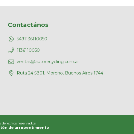
Contactános
5491136110050
1136110050
ventas@autorecycling.com.ar
Ruta 24 5801, Moreno, Buenos Aires 1744
s derechos reservados.
tón de arrepentimiento