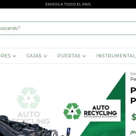
ENVÍOS A TODO EL PAÍS
ORES
CAJAS
PUERTAS
INSTRUMENTA
Ini
Pe
P
P
¡N